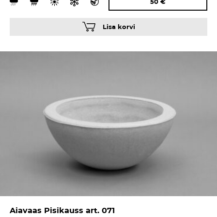
50
€
Lisa korvi
Aiavaas Pisikauss art. 071