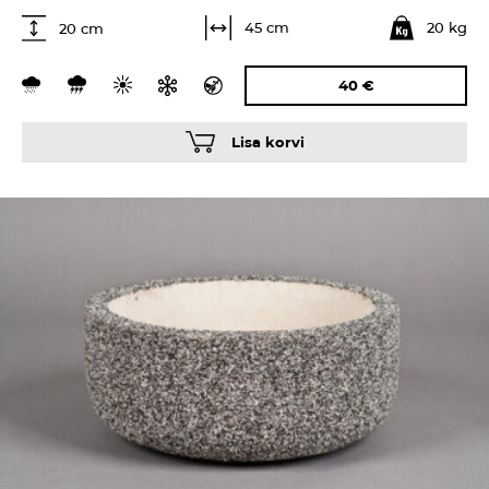
20 kg
45 cm
20 cm
40
€
Lisa korvi