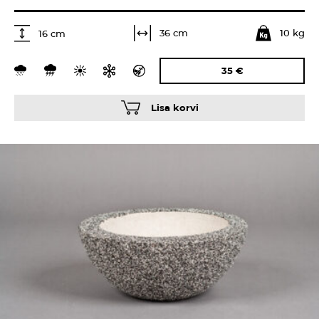
10 kg
36 cm
16 cm
35
€
Lisa korvi