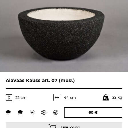
Aiavaas Kauss art. 07 (must)
22 kg
44 cm
22 cm
60
€
Lisa korvi