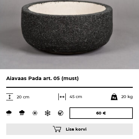
Aiavaas Pada art. 05 (must)
20 kg
45 cm
20 cm
60
€
Lisa korvi