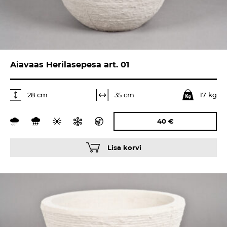
Aiavaas Herilasepesa art. 01
17 kg
35 cm
28 cm
40
€
Lisa korvi