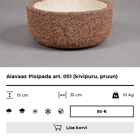
Aiavaas Pisipada art. 051 (kivipuru, pruun)
10 kg
35 cm
15 cm
50
€
Lisa korvi