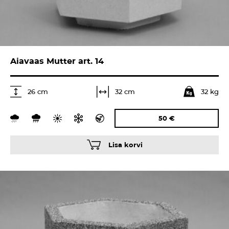
Aiavaas Mutter art. 14
32 kg
32 cm
26 cm
50
€
Lisa korvi