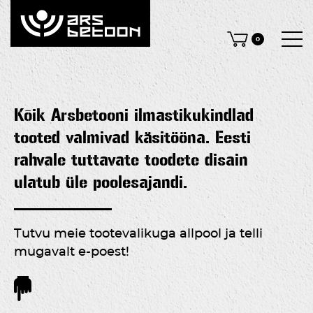
0
Kõik Arsbetooni ilmastikukindlad
tooted valmivad käsitööna. Eesti
rahvale tuttavate toodete disain
ulatub üle poolesajandi.
Tutvu meie tootevalikuga allpool ja telli
mugavalt e-poest!