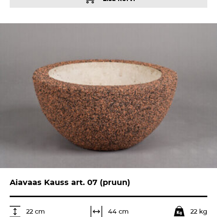
Aiavaas Kauss art. 07 (pruun)
22 kg
44 cm
22 cm