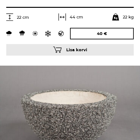
22 kg
44 cm
22 cm
40
€
Lisa korvi