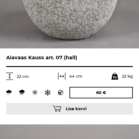
Aiavaas Kauss art. 07 (hall)
22 kg
44 cm
22 cm
60
€
Lisa korvi