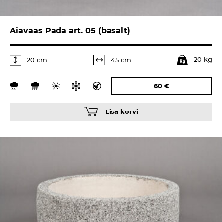
Aiavaas Pada art. 05 (basalt)
20 kg
45 cm
20 cm
60
€
Lisa korvi