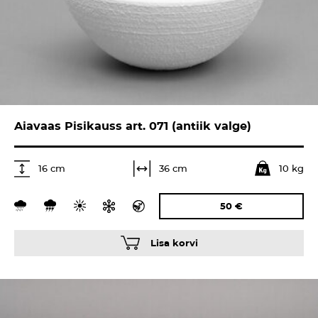
Aiavaas Pisikauss art. 071 (antiik valge)
10 kg
36 cm
16 cm
50
€
Lisa korvi