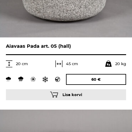
Aiavaas Pada art. 05 (hall)
20 kg
45 cm
20 cm
60
€
Lisa korvi