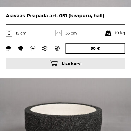
Aiavaas Pisipada art. 051 (kivipuru, hall)
10 kg
35 cm
15 cm
50
€
Lisa korvi