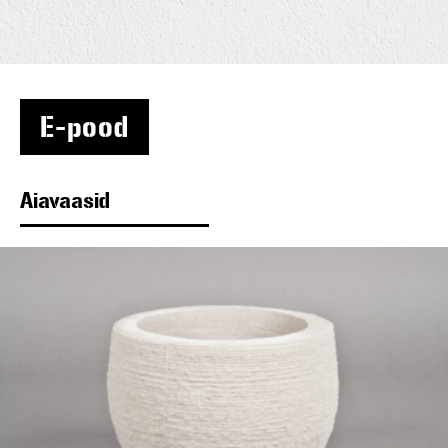
E-pood
Aiavaasid