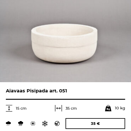
Aiavaas Pisipada art. 051
10 kg
35 cm
15 cm
35
€