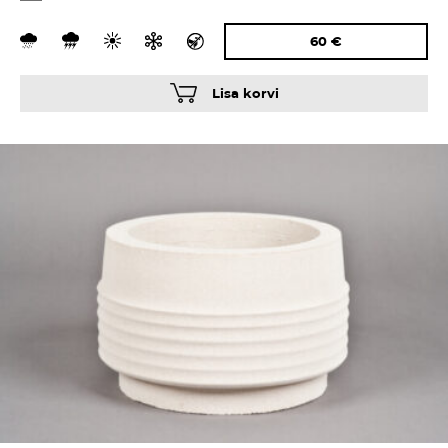
60
€
Lisa korvi