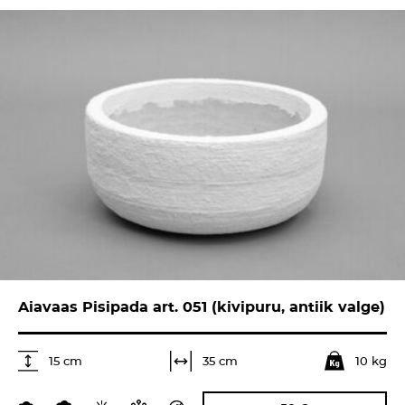
Aiavaas Pisipada art. 051 (kivipuru, antiik valge)
10 kg
35 cm
15 cm