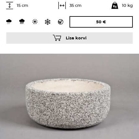
10 kg
35 cm
15 cm
50
€
Lisa korvi