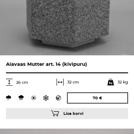
Aiavaas Mutter art. 14 (kivipuru)
32 kg
32 cm
26 cm
70
€
Lisa korvi