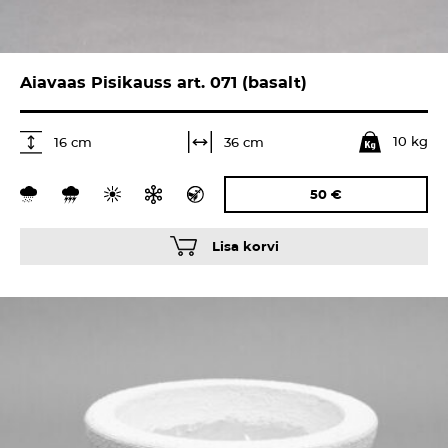
Aiavaas Pisikauss art. 071 (basalt)
10 kg
36 cm
16 cm
50
€
Lisa korvi