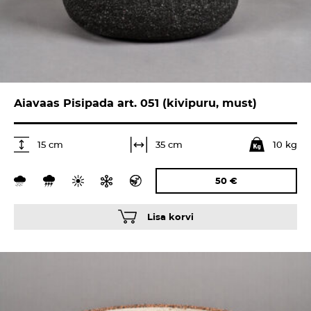
Aiavaas Pisipada art. 051 (kivipuru, must)
10 kg
35 cm
15 cm
50
€
Lisa korvi