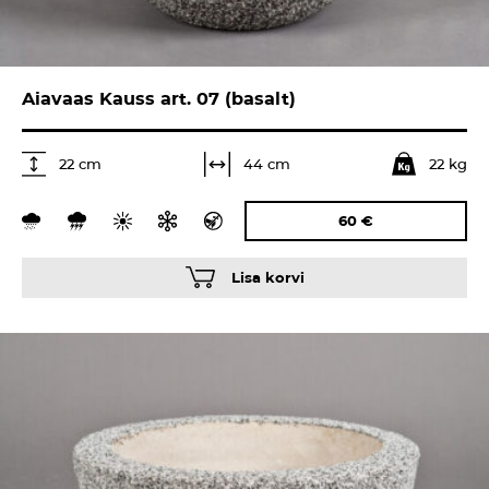
Aiavaas Kauss art. 07 (basalt)
22 kg
44 cm
22 cm
60
€
Lisa korvi