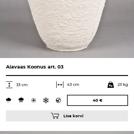
Aiavaas Koonus art. 03
23 kg
43 cm
33 cm
40
€
Lisa korvi