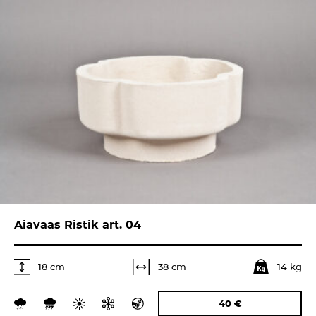
Aiavaas Ristik art. 04
14 kg
38 cm
18 cm
40
€