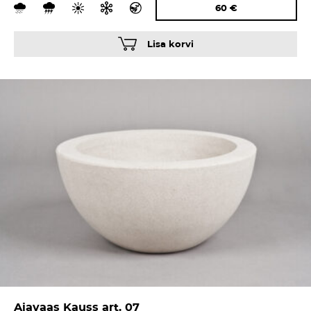
60
€
Lisa korvi
Aiavaas Kauss art. 07