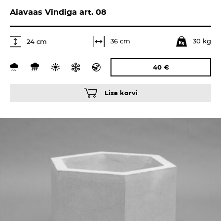
Aiavaas Vindiga art. 08
30 kg
36 cm
24 cm
40
€
Lisa korvi