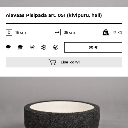
Aiavaas Pisipada art. 051 (kivipuru, hall)
10 kg
35 cm
15 cm
50
€
Lisa korvi