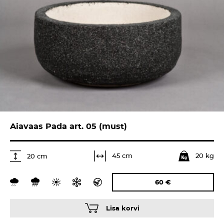
Aiavaas Pada art. 05 (must)
20 kg
45 cm
20 cm
60
€
Lisa korvi