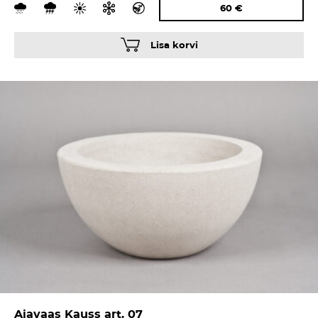
60
€
Lisa korvi
Aiavaas Kauss art. 07