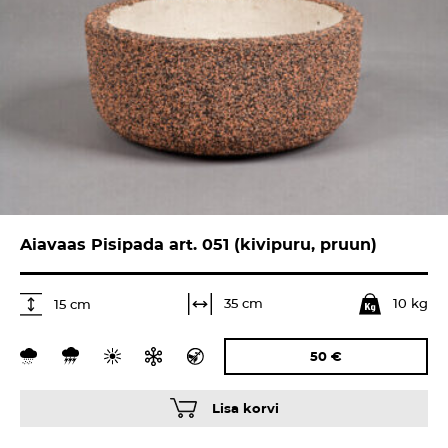
Aiavaas Pisipada art. 051 (kivipuru, pruun)
10 kg
35 cm
15 cm
50
€
Lisa korvi