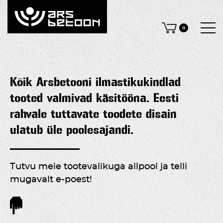
0
Kõik Arsbetooni ilmastikukindlad
tooted valmivad käsitööna. Eesti
rahvale tuttavate toodete disain
ulatub üle poolesajandi.
Tutvu meie tootevalikuga allpool ja telli
mugavalt e-poest!