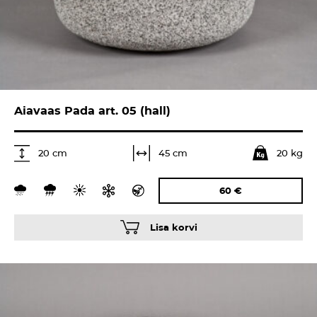
Aiavaas Pada art. 05 (hall)
20 kg
45 cm
20 cm
60
€
Lisa korvi