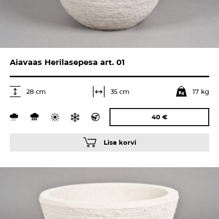
Aiavaas Herilasepesa art. 01
17 kg
35 cm
28 cm
40
€
Lisa korvi