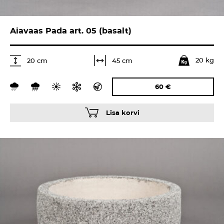
Aiavaas Pada art. 05 (basalt)
20 kg
45 cm
20 cm
60
€
Lisa korvi