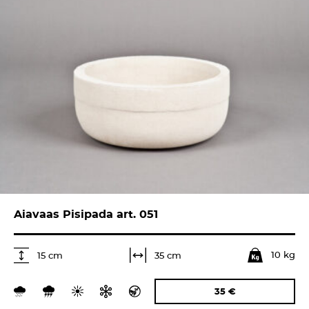
Aiavaas Pisipada art. 051
10 kg
35 cm
15 cm
35
€