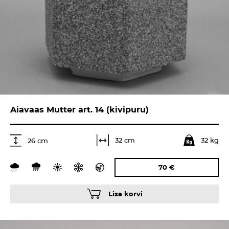
Aiavaas Mutter art. 14 (kivipuru)
32 kg
32 cm
26 cm
70
€
Lisa korvi