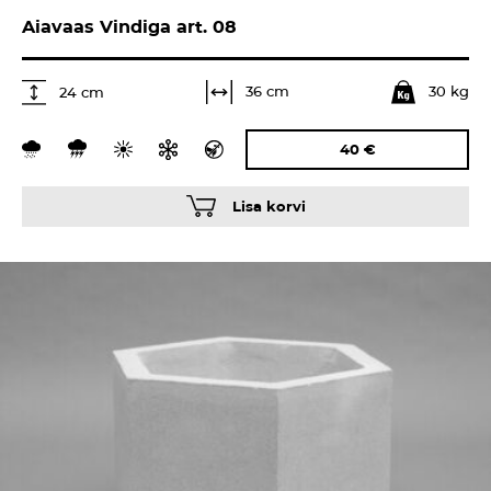
Aiavaas Vindiga art. 08
30 kg
36 cm
24 cm
40
€
Lisa korvi