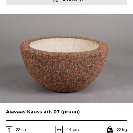
Aiavaas Kauss art. 07 (pruun)
22 kg
44 cm
22 cm