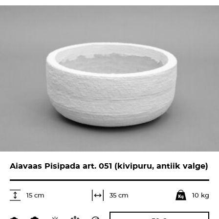
Aiavaas Pisipada art. 051 (kivipuru, antiik valge)
10 kg
35 cm
15 cm