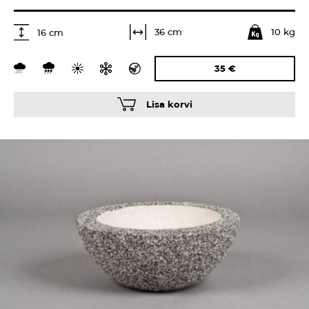
10 kg
36 cm
16 cm
35
€
Lisa korvi