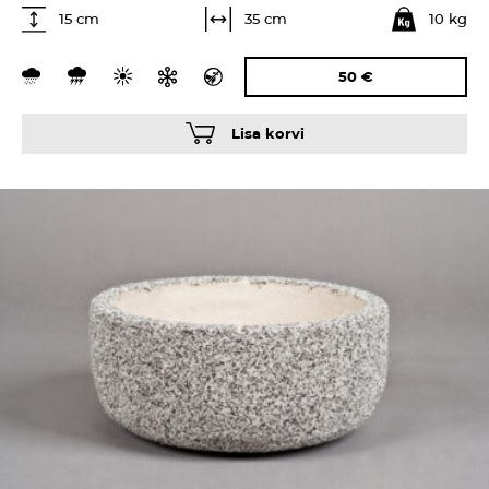
10 kg
35 cm
15 cm
50
€
Lisa korvi