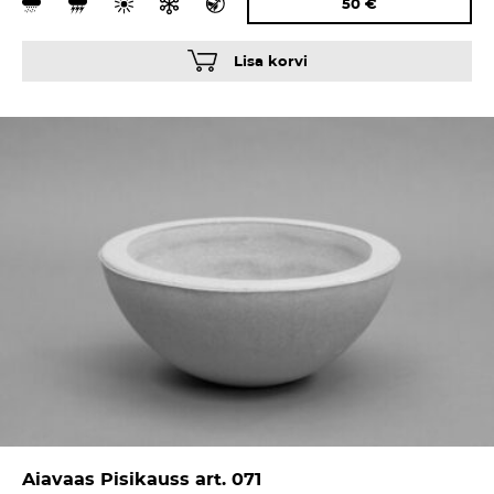
50
€
Lisa korvi
Aiavaas Pisikauss art. 071