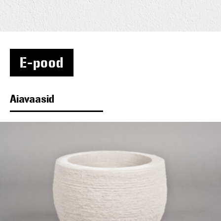
E-pood
Aiavaasid