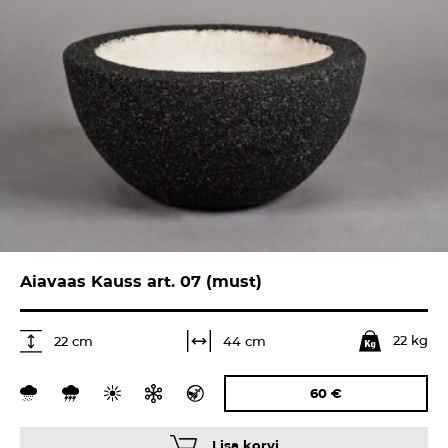
Aiavaas Kauss art. 07 (must)
22 kg
44 cm
22 cm
60
€
Lisa korvi