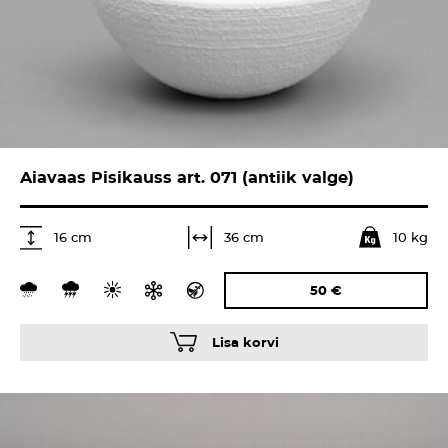
Aiavaas Pisikauss art. 071 (antiik valge)
10 kg
36 cm
16 cm
50
€
Lisa korvi