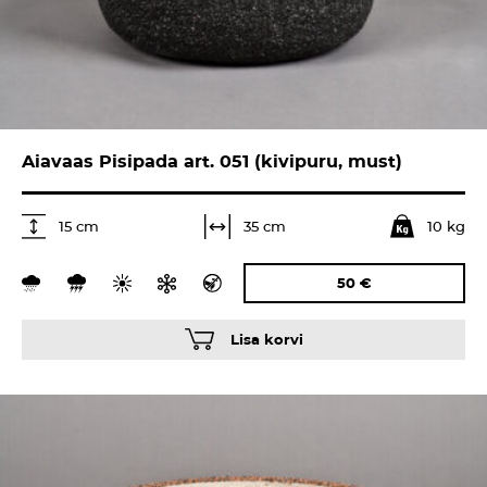
Aiavaas Pisipada art. 051 (kivipuru, must)
10 kg
35 cm
15 cm
50
€
Lisa korvi