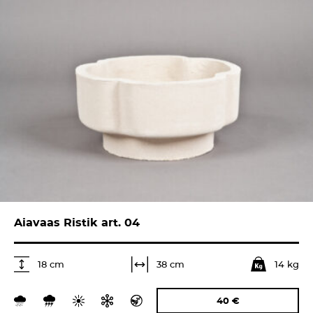
Aiavaas Ristik art. 04
14 kg
38 cm
18 cm
40
€