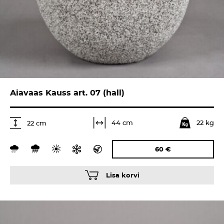
Aiavaas Kauss art. 07 (hall)
22 kg
44 cm
22 cm
60
€
Lisa korvi