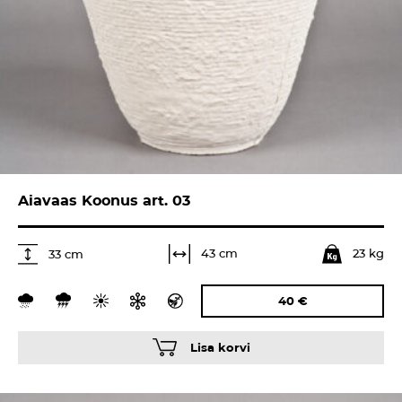
Aiavaas Koonus art. 03
23 kg
43 cm
33 cm
40
€
Lisa korvi