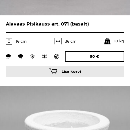
Aiavaas Pisikauss art. 071 (basalt)
10 kg
36 cm
16 cm
50
€
Lisa korvi