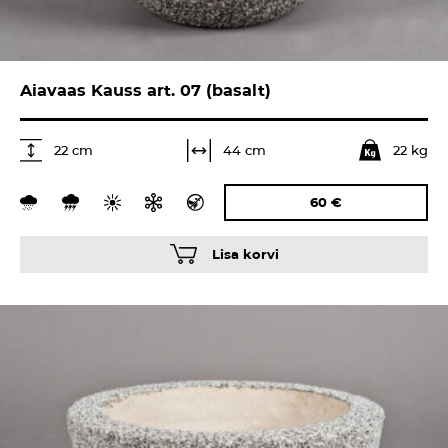
Aiavaas Kauss art. 07 (basalt)
22 kg
44 cm
22 cm
60
€
Lisa korvi