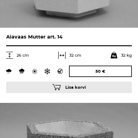
Aiavaas Mutter art. 14
32 kg
32 cm
26 cm
50
€
Lisa korvi