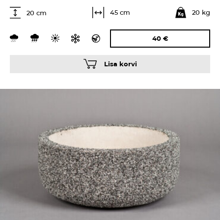
20 kg
45 cm
20 cm
40
€
Lisa korvi