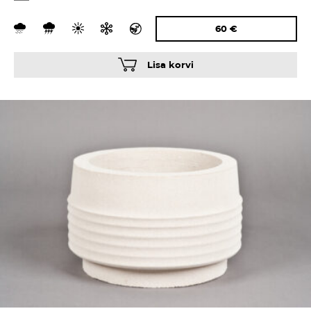
60
€
Lisa korvi