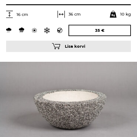
10 kg
36 cm
16 cm
35
€
Lisa korvi