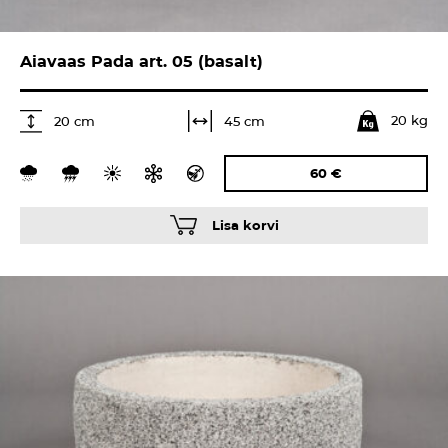
Aiavaas Pada art. 05 (basalt)
20 kg
45 cm
20 cm
60
€
Lisa korvi