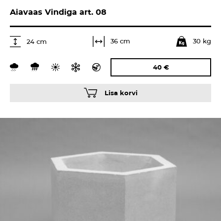
Aiavaas Vindiga art. 08
30 kg
36 cm
24 cm
40
€
Lisa korvi