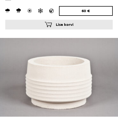
60
€
Lisa korvi