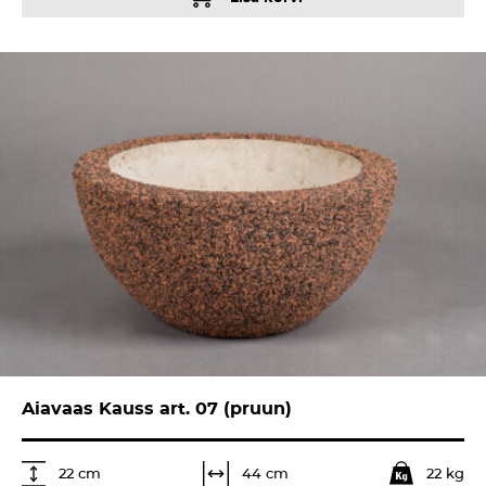
Aiavaas Kauss art. 07 (pruun)
22 kg
44 cm
22 cm