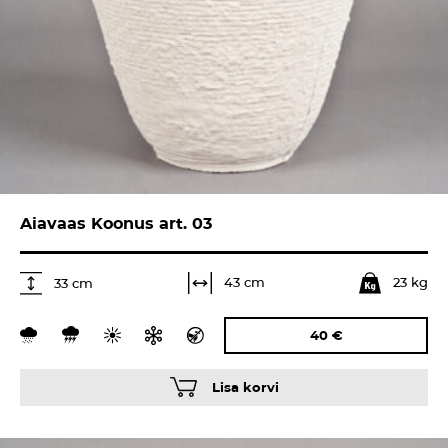
Aiavaas Koonus art. 03
23 kg
43 cm
33 cm
40
€
Lisa korvi