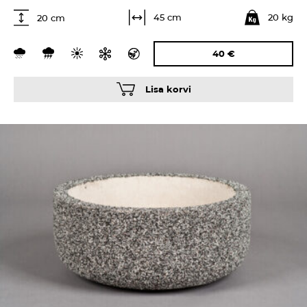
20 kg
45 cm
20 cm
40
€
Lisa korvi