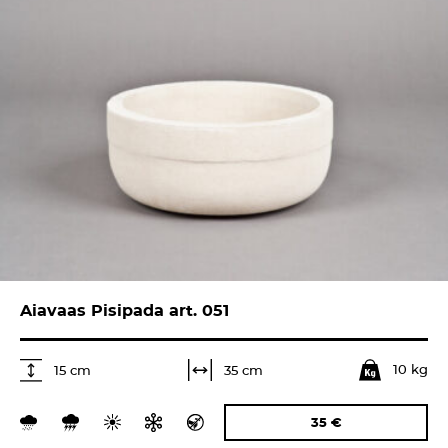
Aiavaas Pisipada art. 051
10 kg
35 cm
15 cm
35
€