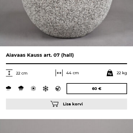
Aiavaas Kauss art. 07 (hall)
22 kg
44 cm
22 cm
60
€
Lisa korvi