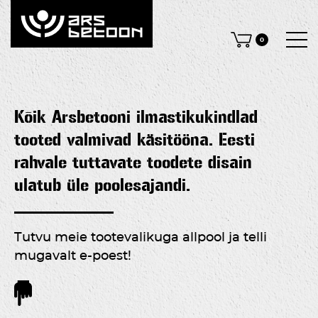
0
Kõik Arsbetooni ilmastikukindlad
tooted valmivad käsitööna. Eesti
rahvale tuttavate toodete disain
ulatub üle poolesajandi.
Tutvu meie tootevalikuga allpool ja telli
mugavalt e-poest!