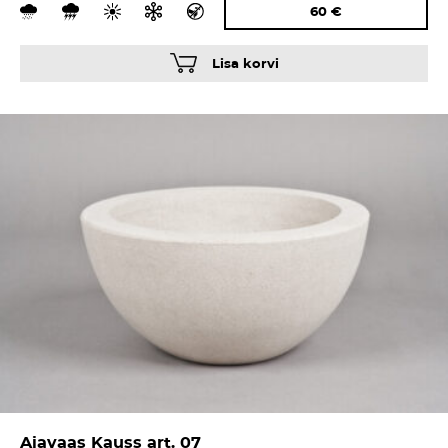
60
€
Lisa korvi
Aiavaas Kauss art. 07