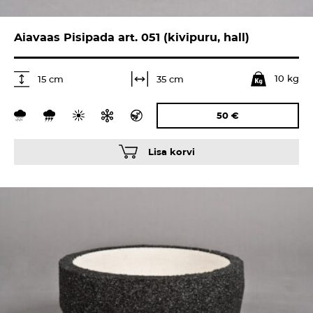
Aiavaas Pisipada art. 051 (kivipuru, hall)
10 kg
35 cm
15 cm
50
€
Lisa korvi