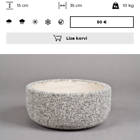
10 kg
35 cm
15 cm
50
€
Lisa korvi