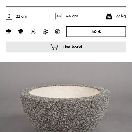
22 kg
44 cm
22 cm
40
€
Lisa korvi