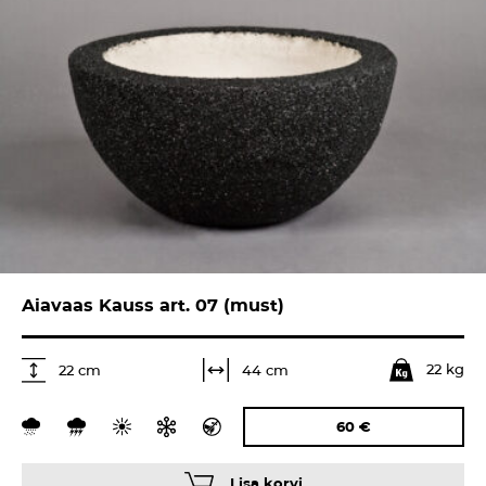
Aiavaas Kauss art. 07 (must)
22 kg
44 cm
22 cm
60
€
Lisa korvi