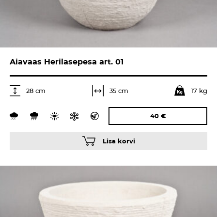
Aiavaas Herilasepesa art. 01
17 kg
35 cm
28 cm
40
€
Lisa korvi