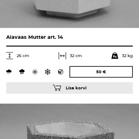
Aiavaas Mutter art. 14
32 kg
32 cm
26 cm
50
€
Lisa korvi