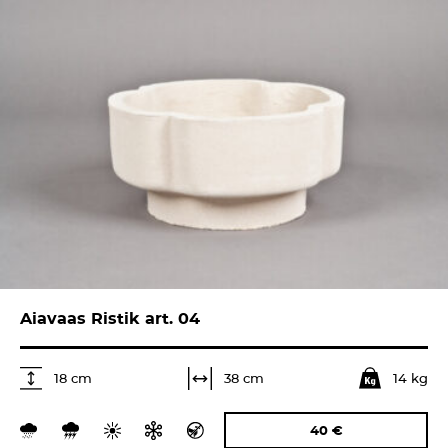
Aiavaas Ristik art. 04
14 kg
38 cm
18 cm
40
€