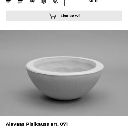
50
€
Lisa korvi
Aiavaas Pisikauss art. 071