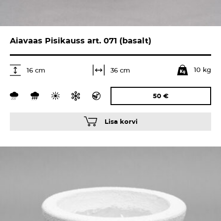
Aiavaas Pisikauss art. 071 (basalt)
10 kg
36 cm
16 cm
50
€
Lisa korvi