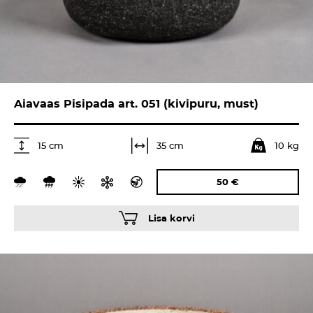
Aiavaas Pisipada art. 051 (kivipuru, must)
10 kg
35 cm
15 cm
50
€
Lisa korvi