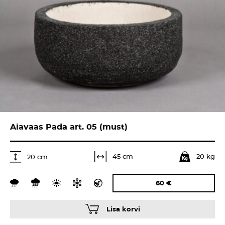
Aiavaas Pada art. 05 (must)
20 kg
45 cm
20 cm
60
€
Lisa korvi