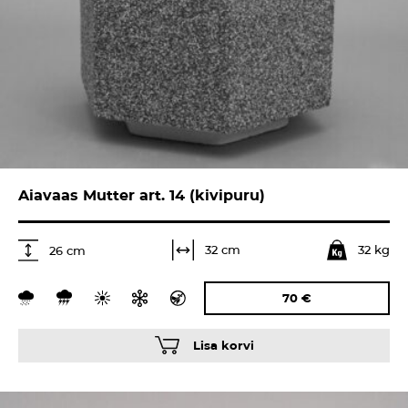
Aiavaas Mutter art. 14 (kivipuru)
32 kg
32 cm
26 cm
70
€
Lisa korvi