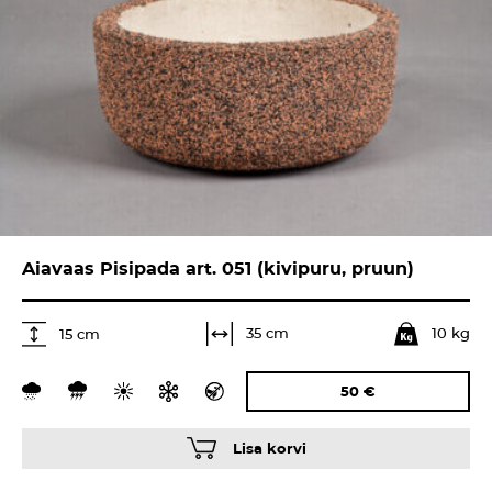
Aiavaas Pisipada art. 051 (kivipuru, pruun)
10 kg
35 cm
15 cm
50
€
Lisa korvi