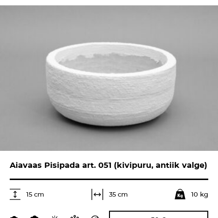
Aiavaas Pisipada art. 051 (kivipuru, antiik valge)
10 kg
35 cm
15 cm