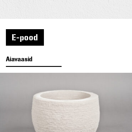
E-pood
Aiavaasid