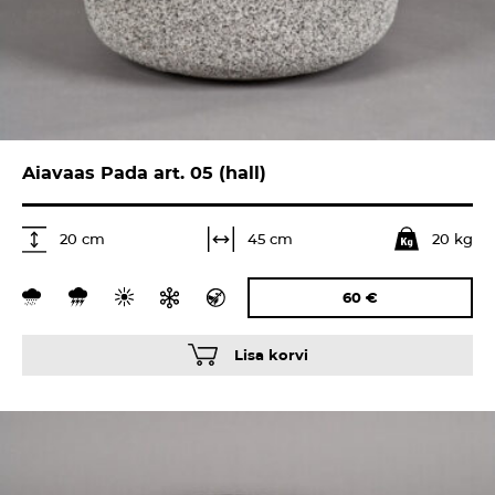
Aiavaas Pada art. 05 (hall)
20 kg
45 cm
20 cm
60
€
Lisa korvi