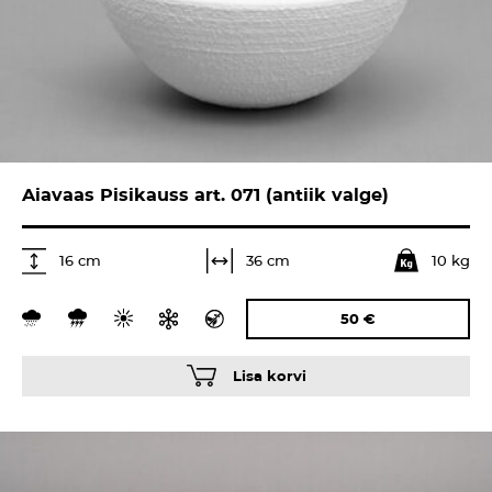
Aiavaas Pisikauss art. 071 (antiik valge)
10 kg
36 cm
16 cm
50
€
Lisa korvi