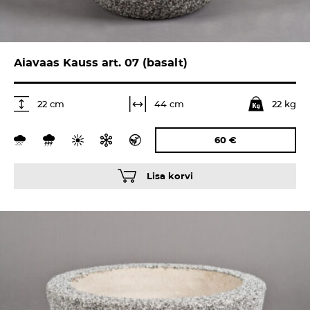
Aiavaas Kauss art. 07 (basalt)
22 kg
44 cm
22 cm
60
€
Lisa korvi