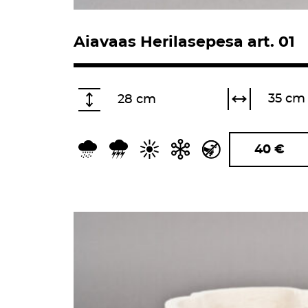
Aiavaas Herilasepesa art. 01
35 cm
28 cm
40
€