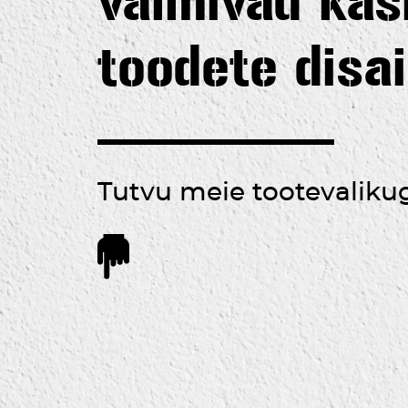
valmivad käsi
toodete disai
Tutvu meie tootevalikuga