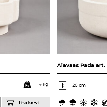
Aiavaas Pada art.
14 kg
20 cm
Lisa korvi