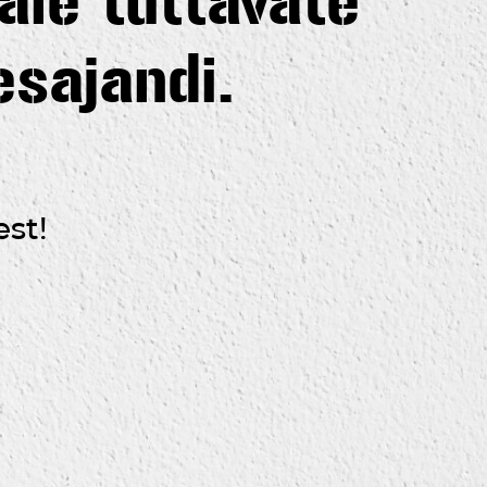
ale tuttavate
esajandi.
est!