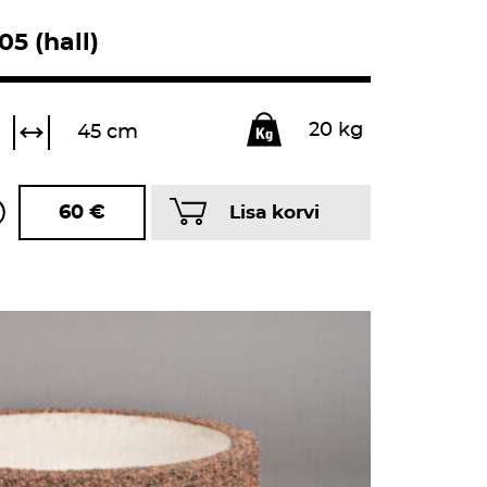
05 (hall)
20 kg
45 cm
60
€
Lisa korvi