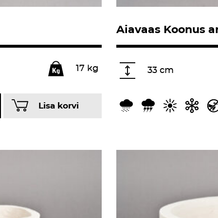
Aiavaas Koonus ar
17 kg
33 cm
Lisa korvi