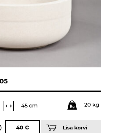
 05
20 kg
45 cm
40
€
Lisa korvi