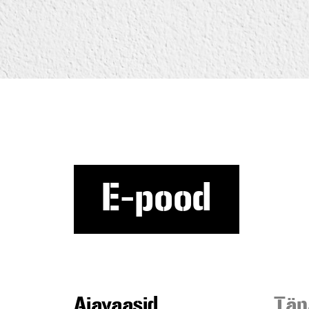
E-pood
Aiavaasid
Tän