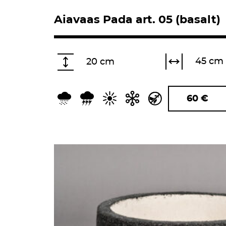
Aiavaas Pada art. 05 (basalt)
45 cm
20 cm
60
€