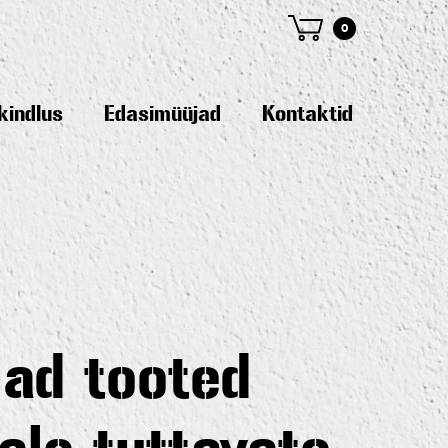
0
kindlus
Edasimüüjad
Kontaktid
lad tooted