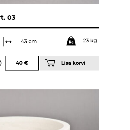
t. 03
23 kg
43 cm
40
€
Lisa korvi