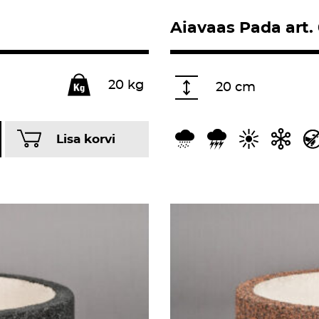
Aiavaas Pada art. 
20 kg
20 cm
Lisa korvi