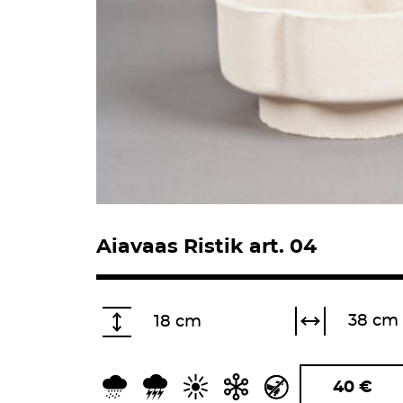
Aiavaas Ristik art. 04
38 cm
18 cm
40
€