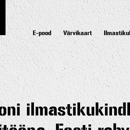
E-pood
Värvikaart
Ilmastiku
oni ilmastikukind