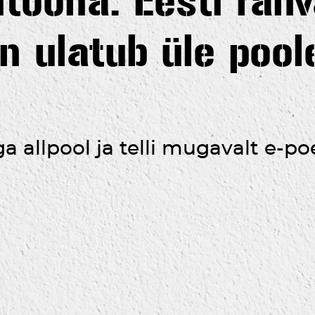
tööna. Eesti rahv
n ulatub üle pool
 allpool ja telli mugavalt e-po