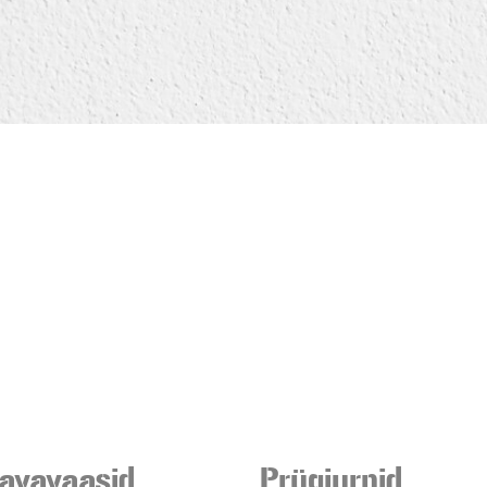
avavaasid
Prügiurnid